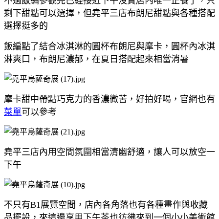
不過飯編參觀完已經接近下午沒賣店內唯一正餐了，只
剩下甜點可以選擇，但堯平三店布朗尼甜點與各種搭配
選擇挺多的
飯編點了結合冰淇淋的圓杯布朗尼與摩卡，圓杯內冰淇
淋爽口，布朗尼濃郁，在夏日搭配起來相當消暑
摩卡甜中帶點巧克力的香濃微苦，好拍好喝，官網也有
菜單
可以參考
堯平三店內用空間氛圍相當清幽舒適，讓人可以放空一
下午
不只有B1展覽空間，店內各角落也有各種畫作與收藏
品擺設，來這邊享用下午茶也彷彿來到一個小小美術館